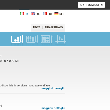
OK, PROSEGUI
✖
ITA
ENG
FRA
DEU
USATO
AREA RISERVATA
e
300 a 5.000 Kg.
. disponbile in versione monofase o trifase
maggiori dettagli ›
Kg.
maggiori dettagli ›