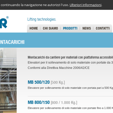
ies, continuando la navigazione ne autorizzi l'uso.
Ulteriori informazioni
.
Lifting technologies.
HOME
CHI SIAMO
PRODOTTI
NEWS
CONTATTI
ONTACARICHI
Montacarichi da cantiere per materiali con piattaforma accessibil
Elevatori per il sollevamento di solo materiale con portate da 
Conformi alla Direttiva Macchine 2006/42/CE
MB 500/120
[500 Kg.]
Elevatore per sollevamento di solo materiale con portata pari a 500 Kg
MB 800/150
[800 / 1.000 Kg.]
Elevatore per sollevamento di solo materiale con portate fino a 1.000 