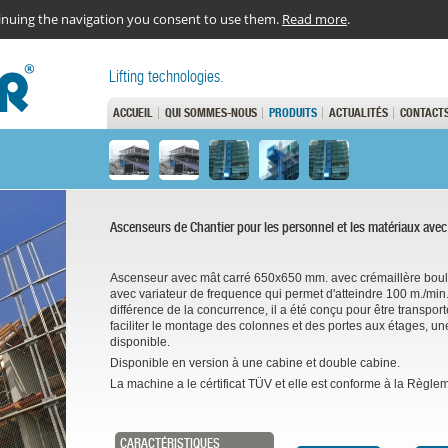
ntinuing the navigation you consent to use them.
Read more
.
Lifting technologies.
ACCUEIL
QUI SOMMES-NOUS
PRODUITS
ACTUALITÉS
CONTACT
Ascenseurs de Chantier pour les personnel et les matériaux avec 
Ascenseur avec
mât
carré 650x650 mm. avec crémaillère bou
avec
variateur de frequence
qui permet d'atteindre 100 m./min.
différence de la concurrence, il a été conçu pour être transpor
faciliter le montage des colonnes et des portes aux étages, un
disponible.
Disponible en version à une cabine et double cabine.
La machine a le cértificat TÜV et elle est conforme à la Rè
CARACTÉRISTIQUES