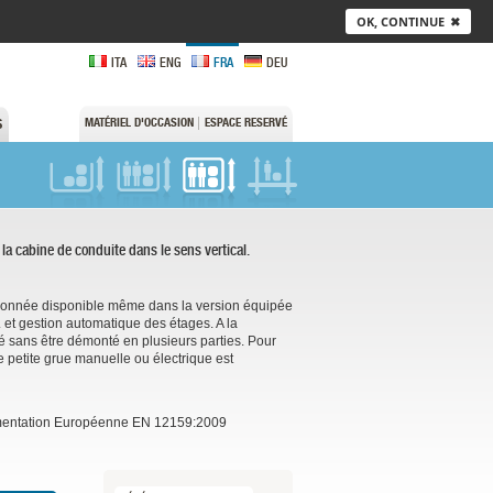
OK, CONTINUE
✖
ITA
ENG
FRA
DEU
MATÉRIEL D'OCCASION
ESPACE RESERVÉ
S
la cabine de conduite dans le sens vertical.
lonnée disponible même dans la version équipée
 et gestion automatique des étages. A la
té sans être démonté en plusieurs parties. Pour
e petite grue manuelle ou électrique est
glementation Européenne EN 12159:2009