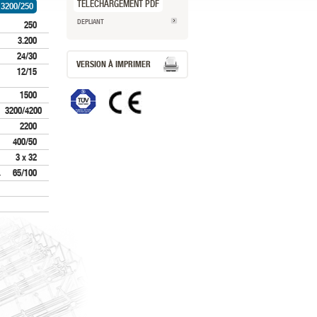
TÉLÉCHARGEMENT PDF
 3200/250
DEPLIANT
250
3.200
24/30
VERSION À IMPRIMER
12/15
1500
3200/4200
2200
400/50
3 x 32
65/100
.