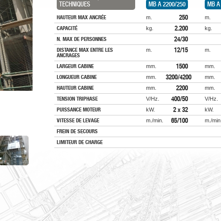
TECHNIQUES
MB A 2200/250
MB A
HAUTEUR MAX ANCRÉE
250
m.
m.
CAPACITÉ
2.200
kg.
kg.
N. MAX DE PERSONNES
24/30
DISTANCE MAX ENTRE LES
12/15
m.
m.
ANCRAGES
LARGEUR CABINE
1500
mm.
mm.
LONGUEUR CABINE
3200/4200
mm.
mm.
HAUTEUR CABINE
2200
mm.
mm.
TENSION TRIPHASE
400/50
V/Hz.
V/Hz.
PUISSANCE MOTEUR
2 x 32
kW.
kW.
VITESSE DE LEVAGE
65/100
m./min.
m./min
FREIN DE SECOURS
LIMITEUR DE CHARGE