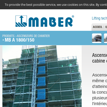
To provide the best possible service, we use cookies on this site. By co
Lifting tec
ACCUEIL
Q
PRODUITS
ASCENSEURS DE CHANTIER
MB A 1800/150
Ascense
cabine 
Ascens
même d
d'attei
la conc
plusieur
l'intér