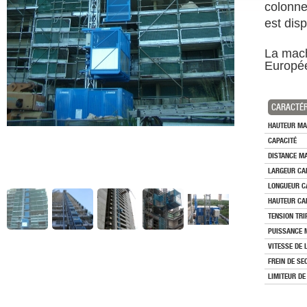
colonne
est disp
La mach
Europé
CARACTÉR
HAUTEUR MA
CAPACITÉ
DISTANCE M
LARGEUR CA
LONGUEUR C
HAUTEUR CA
TENSION TRI
PUISSANCE 
VITESSE DE 
FREIN DE S
LIMITEUR DE